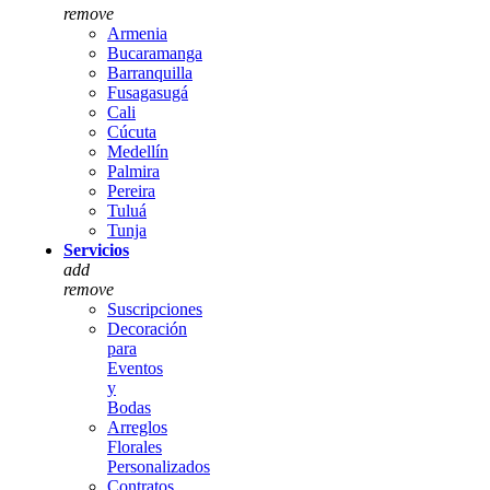
remove
Armenia
Bucaramanga
Barranquilla
Fusagasugá
Cali
Cúcuta
Medellín
Palmira
Pereira
Tuluá
Tunja
Servicios
add
remove
Suscripciones
Decoración
para
Eventos
y
Bodas
Arreglos
Florales
Personalizados
Contratos