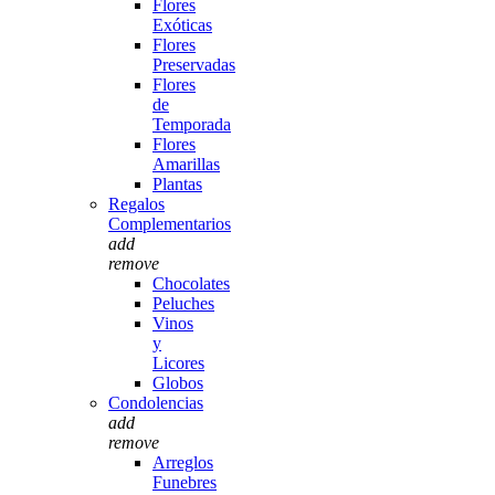
Flores
Exóticas
Flores
Preservadas
Flores
de
Temporada
Flores
Amarillas
Plantas
Regalos
Complementarios
add
remove
Chocolates
Peluches
Vinos
y
Licores
Globos
Condolencias
add
remove
Arreglos
Funebres