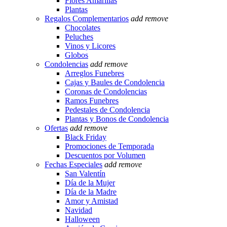
Flores Amarillas
Plantas
Regalos Complementarios
add
remove
Chocolates
Peluches
Vinos y Licores
Globos
Condolencias
add
remove
Arreglos Funebres
Cajas y Baules de Condolencia
Coronas de Condolencias
Ramos Funebres
Pedestales de Condolencia
Plantas y Bonos de Condolencia
Ofertas
add
remove
Black Friday
Promociones de Temporada
Descuentos por Volumen
Fechas Especiales
add
remove
San Valentín
Día de la Mujer
Día de la Madre
Amor y Amistad
Navidad
Halloween