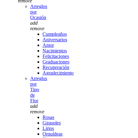
remove
Arreglos
por
Ocasión
add
remove
Cumpleaños
Aniversarios
Amor
Nacimientos
Felicitaciones
Graduaciones
Recuperación
Agradecimiento
Arreglos
por
Tipo
de
Flor
add
remove
Rosas
Girasoles
Lirios
Orquídeas