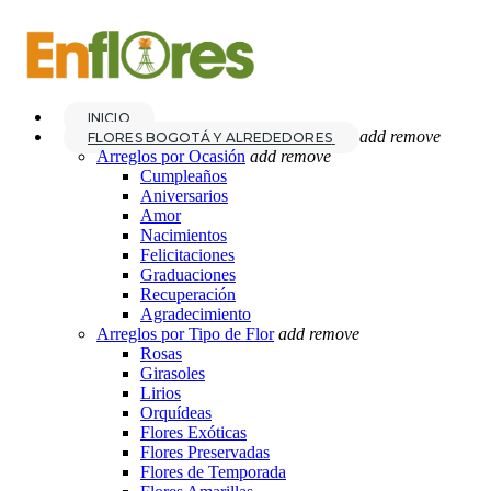
INICIO
add
remove
FLORES BOGOTÁ Y ALREDEDORES
Arreglos por Ocasión
add
remove
Cumpleaños
Aniversarios
Amor
Nacimientos
Felicitaciones
Graduaciones
Recuperación
Agradecimiento
Arreglos por Tipo de Flor
add
remove
Rosas
Girasoles
Lirios
Orquídeas
Flores Exóticas
Flores Preservadas
Flores de Temporada