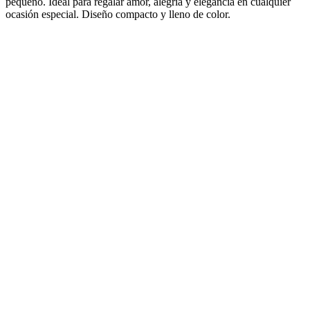
pequeño. Ideal para regalar amor, alegría y elegancia en cualquier
ocasión especial. Diseño compacto y lleno de color.