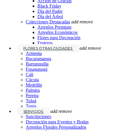
Acción de Gracias
Black Friday
Día del Padre
Día del Árbol
Colecciones Destacadas
add
remove
Arreglos Premium
Arreglos Económicos
Flores para Decoración
Fruteros
add
remove
FLORES OTRAS CIUDADES
Armenia
Bucaramanga
Barranquilla
Fusagasugá
Cali
Cúcuta
Medellín
Palmira
Pereira
Tuluá
Tunja
add
remove
SERVICIOS
Suscripciones
Decoración para Eventos y Bodas
Arreglos Florales Personalizados