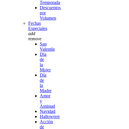
Temporada
Descuentos
por
Volumen
Fechas
Especiales
add
remove
San
Valentín
Día
de
la
Mujer
Día
de
la
Madre
Amor
y
Amistad
Navidad
Halloween
Acción
de