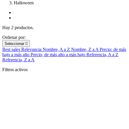
Halloween
Hay 2 productos.
Ordenar por:
Seleccionar

Best sales
Relevancia
Nombre, A a Z
Nombre, Z a A
Precio: de más
bajo a más alto
Precio, de más alto a más bajo
Referencia, A a Z
Referencia, Z a A
Filtros activos