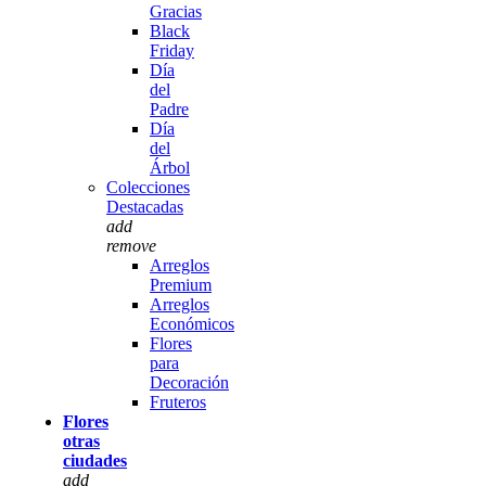
Gracias
Black
Friday
Día
del
Padre
Día
del
Árbol
Colecciones
Destacadas
add
remove
Arreglos
Premium
Arreglos
Económicos
Flores
para
Decoración
Fruteros
Flores
otras
ciudades
add