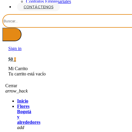
Contratos Empresariales
CONTÁCTENOS
Sign in
$0
0
Mi Carrito
Tu carrito está vacío
Cerrar
arrow_back
Inicio
Flores
Bogotá
y
alrededores
add