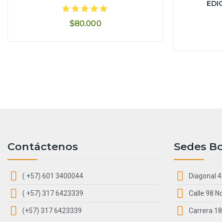
EDI
$80.000
Contáctenos
Sedes B
( +57) 601 3400044
Diagonal 4
( +57) 317 6423339
Calle 98 N
(+57) 317 6423339
Carrera 18