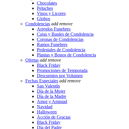
Chocolates
Peluches
Vinos y Licores
Globos
Condolencias
add
remove
Arreglos Funebres
Cajas y Baules de Condolencia
Coronas de Condolencias
Ramos Funebres
Pedestales de Condolencia
Plantas y Bonos de Condolencia
Ofertas
add
remove
Black Friday
Promociones de Temporada
Descuentos por Volumen
Fechas Especiales
add
remove
San Valentín
Día de la Mujer
Día de la Madre
Amor y Amistad
Navidad
Halloween
Acción de Gracias
Black Friday
Día del Padre