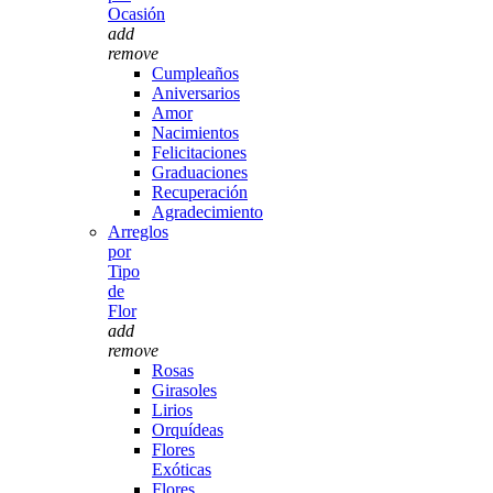
Ocasión
add
remove
Cumpleaños
Aniversarios
Amor
Nacimientos
Felicitaciones
Graduaciones
Recuperación
Agradecimiento
Arreglos
por
Tipo
de
Flor
add
remove
Rosas
Girasoles
Lirios
Orquídeas
Flores
Exóticas
Flores