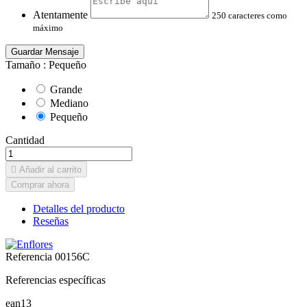
Atentamente
250 caracteres como
máximo
Guardar Mensaje
Tamaño :
Pequeño
Grande
Mediano
Pequeño
Cantidad

Añadir al carrito
Comprar ahora
Detalles del producto
Reseñas
Referencia
00156C
Referencias específicas
ean13