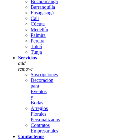
Bucaramanga
Barranquilla
Fusagasugá
Cali
Cúcuta
Medellín
Palmira
Pereira
Tuluá
Tunja
Servicios
add
remove
Suscripciones
Decoración
para
Eventos
y
Bodas
Arreglos
Florales
Personalizados
Contratos
Empresariales
Contáctenos