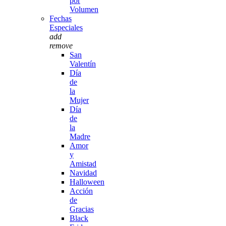
por
Volumen
Fechas
Especiales
add
remove
San
Valentín
Día
de
la
Mujer
Día
de
la
Madre
Amor
y
Amistad
Navidad
Halloween
Acción
de
Gracias
Black