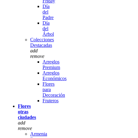
Friday
Día
del
Padre
Día
del
Árbol
Colecciones
Destacadas
add
remove
Arreglos
Premium
Arreglos
Económicos
Flores
para
Decoración
Fruteros
Flores
otras
ciudades
add
remove
Armenia