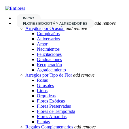
INICIO
add
remove
FLORES BOGOTÁ Y ALREDEDORES
Arreglos por Ocasión
add
remove
Cumpleaños
Aniversarios
Amor
Nacimientos
Felicitaciones
Graduaciones
Recuperación
Agradecimiento
Arreglos por Tipo de Flor
add
remove
Rosas
Girasoles
Lirios
Orquídeas
Flores Exóticas
Flores Preservadas
Flores de Temporada
Flores Amarillas
Plantas
Regalos Complementarios
add
remove