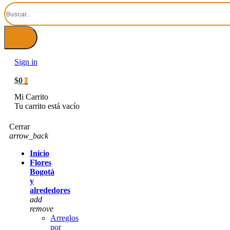
Sign in
$0
0
Mi Carrito
Tu carrito está vacío
Cerrar
arrow_back
Inicio
Flores
Bogotá
y
alrededores
add
remove
Arreglos
por