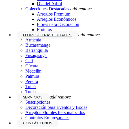
Día del Árbol
Colecciones Destacadas
add
remove
Arreglos Premium
Arreglos Económicos
Flores para Decoración
Fruteros
add
remove
FLORES OTRAS CIUDADES
Armenia
Bucaramanga
Barranquilla
Fusagasugá
Cali
Cúcuta
Medellín
Palmira
Pereira
Tuluá
Tunja
add
remove
SERVICIOS
Suscripciones
Decoración para Eventos y Bodas
Arreglos Florales Personalizados
Contratos Empresariales
CONTÁCTENOS