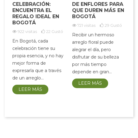
CELEBRACIÓN:
DE ENFLORES PARA
SI
ES
ENCUENTRA EL
QUE DUREN MÁS EN
C
DE
REGALO IDEAL EN
BOGOTÁ
E
BOGOTÁ
E
721 visitas
29
Gustó
922 visitas
22
Gustó
Recibir un hermoso
stó
En Bogotá, cada
Las
arreglo floral puede
celebración tiene su
Au
alegrar el día, pero
rio
propia esencia, y no hay
pal
disfrutar de su belleza
ón.
mejor forma de
ca
por más tiempo
e
expresarla que a través
em
depende en gran...
de un arreglo...
me
LEER MÁS
LEER MÁS